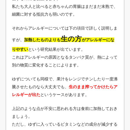
私たち大人と比べると赤ちゃんの胃腸はまだまだ未熟で、
細菌に対する抵抗力も弱いのです。
それからアレルギーについては下の項目で詳しく説明しま
生の方
すが、
加熱したものよりも
がアレルギーにな
りやすい
という研究結果が出ています。
これはアレルギーの原因となるタンパク質が、熱によって
別の物質に変化することによります。
ゆずについても同様で、果汁をレンジでチンしたり一度沸
騰させたものなら大丈夫でも、
生のまま搾ってかけたらア
レルギーが出た
というケースがあります。
上記のような点が不安に思われる方は食前に加熱しておき
ましょう。
ただし、ゆずに入っているビタミンなどの成分が減少する