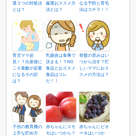
選３つの対処法
厳選おススメ方
なる予防と育毛
とは？
法とは？
法はコチラ！！
育児ママ必
乳腺炎は食事で
骨盤の歪みはい
見！？出産後に
決まる！？NG
つから治す？忙
こそ葉酸が必要
食品とおススメ
しいママにおス
になるその訳
食品はコレ
スメの方法は？
は？
だ！！
子供の教育費の
赤ちゃんにスモ
赤ちゃんにピオ
上手な貯め方
モはいつから？
ーネはいつか