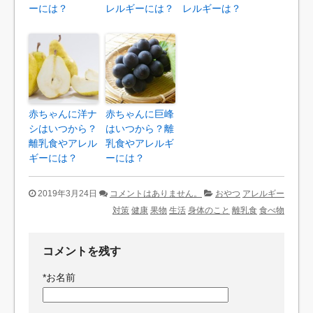
ーには？
レルギーには？
レルギーは？
赤ちゃんに洋ナ
赤ちゃんに巨峰
シはいつから？
はいつから？離
離乳食やアレル
乳食やアレルギ
ギーには？
ーには？
2019年3月24日
コメントはありません。
おやつ
アレルギー
対策
健康
果物
生活
身体のこと
離乳食
食べ物
コメントを残す
*
お名前