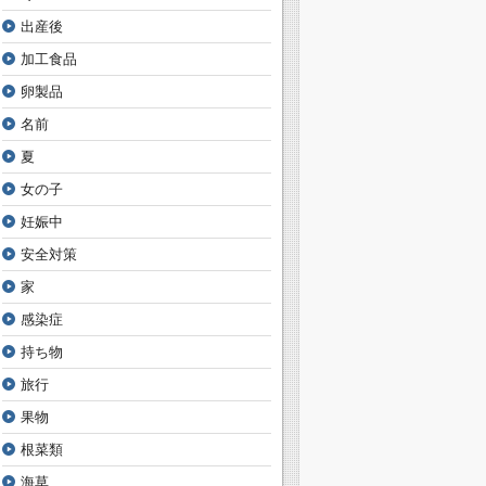
出産後
加工食品
卵製品
名前
夏
女の子
妊娠中
安全対策
家
感染症
持ち物
旅行
果物
根菜類
海草