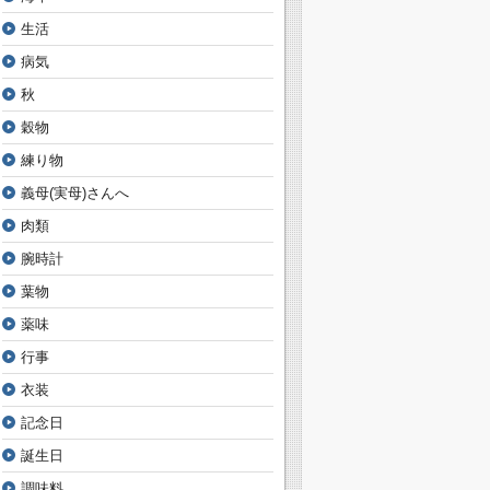
生活
病気
秋
穀物
練り物
義母(実母)さんへ
肉類
腕時計
葉物
薬味
行事
衣装
記念日
誕生日
調味料