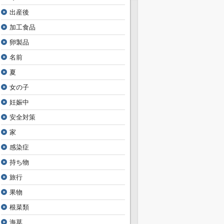
出産後
加工食品
卵製品
名前
夏
女の子
妊娠中
安全対策
家
感染症
持ち物
旅行
果物
根菜類
海草