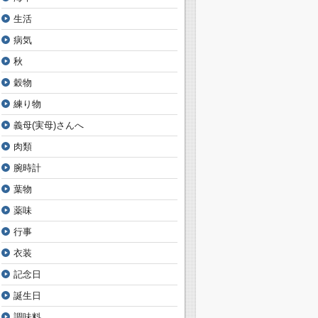
生活
病気
秋
穀物
練り物
義母(実母)さんへ
肉類
腕時計
葉物
薬味
行事
衣装
記念日
誕生日
調味料