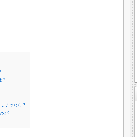
？
は？
？
てしまったら？
なの？