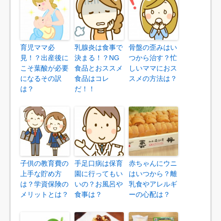
育児ママ必
乳腺炎は食事で
骨盤の歪みはい
見！？出産後に
決まる！？NG
つから治す？忙
こそ葉酸が必要
食品とおススメ
しいママにおス
になるその訳
食品はコレ
スメの方法は？
は？
だ！！
子供の教育費の
手足口病は保育
赤ちゃんにウニ
上手な貯め方
園に行ってもい
はいつから？離
は？学資保険の
いの？お風呂や
乳食やアレルギ
メリットとは？
食事は？
ーの心配は？