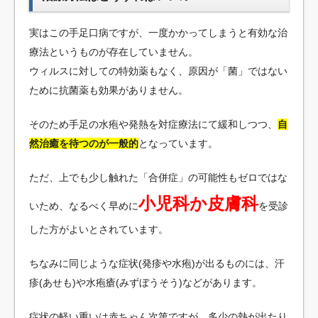
実はこの手足口病ですが、一度かかってしまうと有効な治
療法というものが存在していません。
ウィルスに対しての特効薬もなく、原因が「菌」ではない
ために抗菌薬も効果がありません。
そのため手足の水疱や発熱を対症療法にて緩和しつつ、
自
然治癒を待つのが一般的
となっています。
ただ、上でも少し触れた「合併症」の可能性もゼロではな
小児科か皮膚科
いため、なるべく早めに
を受診
した方がよいとされています。
ちなみに同じような症状(発疹や水疱)が出るものには、汗
疹(あせも)や水疱瘡(みずぼうそう)などがあります。
症状の軽い重いは赤ちゃん次第ですが、多少の熱が出たり