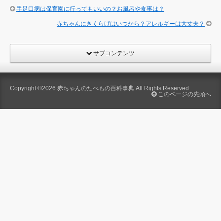
手足口病は保育園に行ってもいいの？お風呂や食事は？
赤ちゃんにきくらげはいつから？アレルギーは大丈夫？
サブコンテンツ
Copyright ©2026
赤ちゃんのたべもの百科事典
All Rights Reserved.
このページの先頭へ