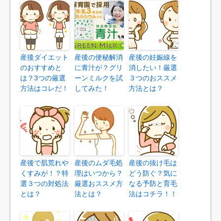
産後ダイエット
産後の便秘解消
産後の妊娠線を
のおすすめと
に青汁が？グリ
消したい！厳選
は？3つの厳選
ーンミルクを試
３つのおススメ
方法はコレだ！
してみた！
方法とは？
産後で肌荒れや
産後のムダ毛処
産後の抜け毛は
くすみが！？特
理はいつから？
どう防ぐ？気に
選３つの対処法
厳選おススメ方
なる予防と育毛
とは？
法とは？
法はコチラ！！