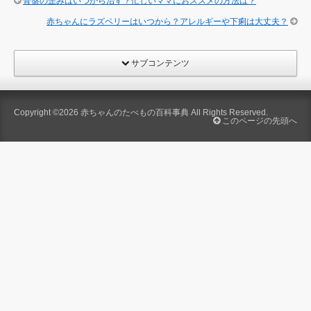
骨盤の歪みはいつから治す？忙しいママにおススメの方法は？
赤ちゃんにラズベリーはいつから？アレルギーや下痢は大丈夫？
サブコンテンツ
Copyright ©2026
赤ちゃんのたべもの百科事典
All Rights Reserved.
このページの先頭へ