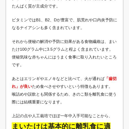
たんぱく質が主成分です。
ビタミンではB1、B2、Dが豊富で、肌荒れや口内炎予防に
なるナイアシンも多く含まれています。
それから便秘の解消や予防に効果がある食物繊維は、まい
たけ100グラム中に3.5グラムと程よく含まれています。
便秘気味な赤ちゃんにはうまく食事に取り入れたいところ
です。
あとはエリンギやエノキなどと比べて、火が通れば
「歯切
れ」が良い
ため食べさせやすいという特徴もあります。
喉詰めや誤飲とも関係するため、きのこ類を離乳食に使う
際には結構重要になります。
上記の点や人工栽培でほぼ一年中入手可能なことから、
まいたけは基本的に離乳食に適