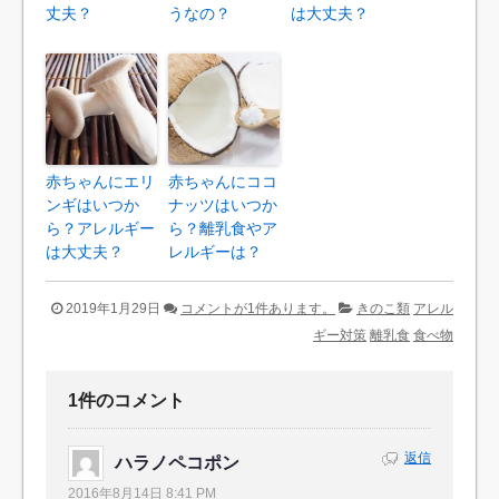
丈夫？
うなの？
は大丈夫？
赤ちゃんにエリ
赤ちゃんにココ
ンギはいつか
ナッツはいつか
ら？アレルギー
ら？離乳食やア
は大丈夫？
レルギーは？
2019年1月29日
コメントが1件あります。
きのこ類
アレル
ギー対策
離乳食
食べ物
1件のコメント
返信
ハラノペコポン
2016年8月14日 8:41 PM