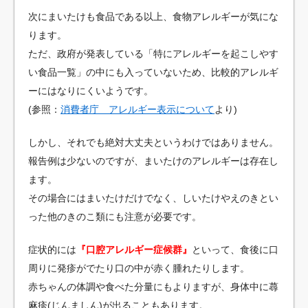
次にまいたけも食品である以上、食物アレルギーが気にな
ります。
ただ、政府が発表している「特にアレルギーを起こしやす
い食品一覧」の中にも入っていないため、比較的アレルギ
ーにはなりにくいようです。
(参照：
消費者庁 アレルギー表示について
より)
しかし、それでも絶対大丈夫というわけではありません。
報告例は少ないのですが、まいたけのアレルギーは存在し
ます。
その場合にはまいたけだけでなく、しいたけやえのきとい
った他のきのこ類にも注意が必要です。
症状的には
『口腔アレルギー症候群』
といって、食後に口
周りに発疹がでたり口の中が赤く腫れたりします。
赤ちゃんの体調や食べた分量にもよりますが、身体中に蕁
麻疹(じんましん)が出ることもあります。