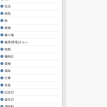
生活
病気
秋
穀物
練り物
義母(実母)さんへ
肉類
腕時計
葉物
薬味
行事
衣装
記念日
誕生日
調味料