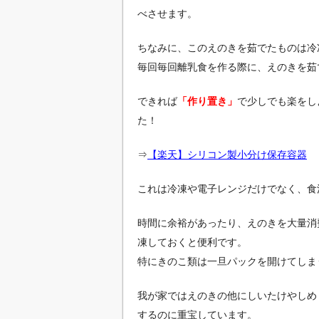
べさせます。
ちなみに、このえのきを茹でたものは冷
毎回毎回離乳食を作る際に、えのきを茹
できれば
「作り置き」
で少しでも楽をし
た！
⇒
【楽天】シリコン製
小分け保存容器
これは冷凍や電子レンジだけでなく、食
時間に余裕があったり、えのきを大量消
凍しておくと便利です。
特にきのこ類は一旦パックを開けてしま
我が家ではえのきの他にしいたけやしめ
するのに重宝しています。