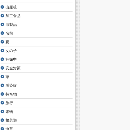
出産後
加工食品
卵製品
名前
夏
女の子
妊娠中
安全対策
家
感染症
持ち物
旅行
果物
根菜類
海草