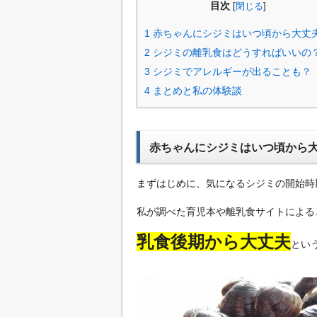
目次
[
閉じる
]
1
赤ちゃんにシジミはいつ頃から大丈
2
シジミの離乳食はどうすればいいの
3
シジミでアレルギーが出ることも？
4
まとめと私の体験談
赤ちゃんにシジミはいつ頃から
まずはじめに、気になるシジミの開始時
私が調べた育児本や離乳食サイトによる
乳食後期から大丈夫
とい