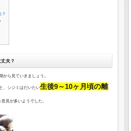
夫？
？
大丈夫？
期から見ていきましょう。
生後9～10ヶ月頃の離
と、シジミはだいたい
う意見が多いようでした。