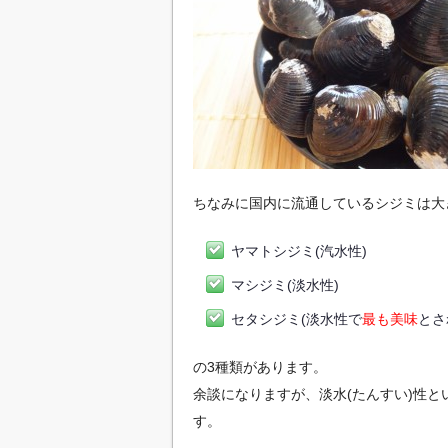
ちなみに国内に流通しているシジミは大
ヤマトシジミ(汽水性)
マシジミ(淡水性)
セタシジミ(淡水性で
最も美味
とさ
の3種類があります。
余談になりますが、淡水(たんすい)性
す。