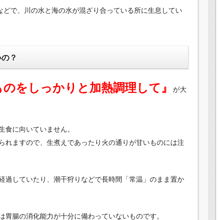
口などで、川の水と海の水が混ざり合っている所に生息してい
いの？
ものをしっかりと加熱調理して』
が大
生食に向いていません。
られますので、生煮えであったり火の通りが甘いものには注
経過していたり、潮干狩りなどで長時間「常温」のまま置か
は胃腸の消化能力が十分に備わっていないものです。