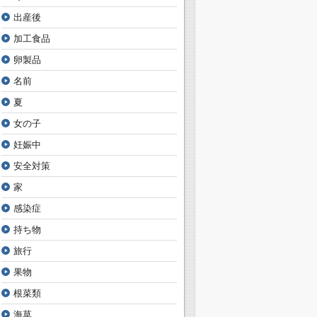
出産後
加工食品
卵製品
名前
夏
女の子
妊娠中
安全対策
家
感染症
持ち物
旅行
果物
根菜類
海草