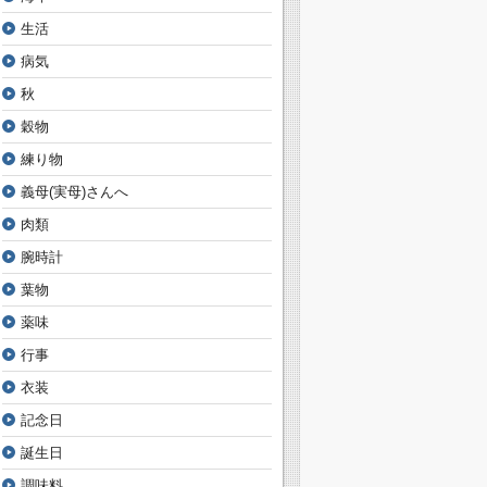
生活
病気
秋
穀物
練り物
義母(実母)さんへ
肉類
腕時計
葉物
薬味
行事
衣装
記念日
誕生日
調味料