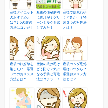
産後ダイエット
産後の便秘解消
産後で肌荒れや
のおすすめと
に青汁が？グリ
くすみが！？特
は？3つの厳選
ーンミルクを試
選３つの対処法
方法はコレだ！
してみた！
とは？
産後の妊娠線を
産後の抜け毛は
産後のムダ毛処
消したい！厳選
どう防ぐ？気に
理はいつから？
３つのおススメ
なる予防と育毛
厳選おススメ方
方法とは？
法はコチラ！！
法とは？