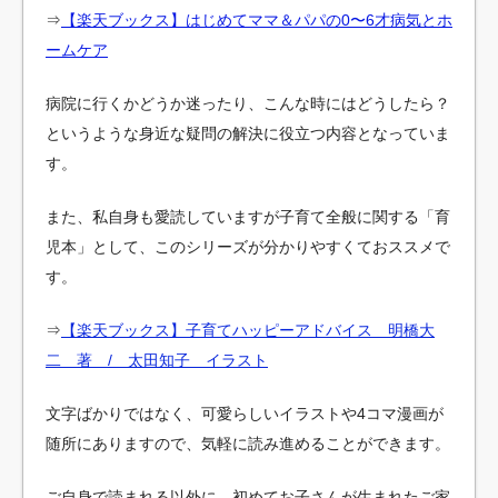
⇒
【楽天ブックス】はじめてママ＆パパの0〜6才病気とホ
ームケア
病院に行くかどうか迷ったり、こんな時にはどうしたら？
というような身近な疑問の解決に役立つ内容となっていま
す。
また、私自身も愛読していますが子育て全般に関する「育
児本」として、このシリーズが分かりやすくておススメで
す。
⇒
【楽天ブックス】子育てハッピーアドバイス 明橋大
二 著 / 太田知子 イラスト
文字ばかりではなく、可愛らしいイラストや4コマ漫画が
随所にありますので、気軽に読み進めることができます。
ご自身で読まれる以外に、初めてお子さんが生まれたご家