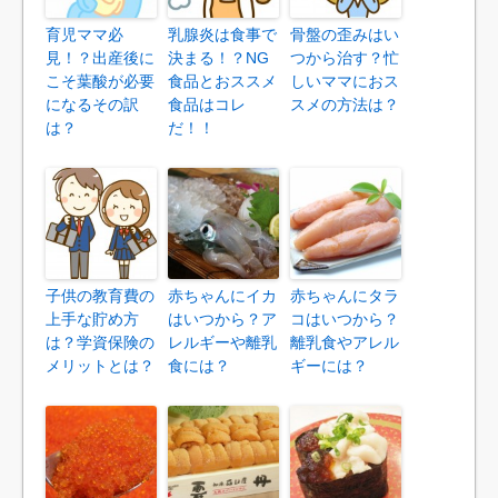
育児ママ必
乳腺炎は食事で
骨盤の歪みはい
見！？出産後に
決まる！？NG
つから治す？忙
こそ葉酸が必要
食品とおススメ
しいママにおス
になるその訳
食品はコレ
スメの方法は？
は？
だ！！
子供の教育費の
赤ちゃんにイカ
赤ちゃんにタラ
上手な貯め方
はいつから？ア
コはいつから？
は？学資保険の
レルギーや離乳
離乳食やアレル
メリットとは？
食には？
ギーには？