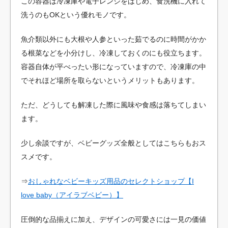
この容器は冷凍庫や電子レンジをはじめ、食洗機に入れて
洗うのもOKという優れモノです。
魚介類以外にも大根や人参といった茹でるのに時間がかか
る根菜などを小分けし、冷凍しておくのにも役立ちます。
容器自体が平べったい形になっていますので、冷凍庫の中
でそれほど場所を取らないというメリットもあります。
ただ、どうしても解凍した際に風味や食感は落ちてしまい
ます。
少し余談ですが、ベビーグッズ全般としてはこちらもおス
スメです。
⇒
おしゃれなベビーキッズ用品のセレクトショップ【I
love baby（アイラブベビー）】
圧倒的な品揃えに加え、デザインの可愛さには一見の価値