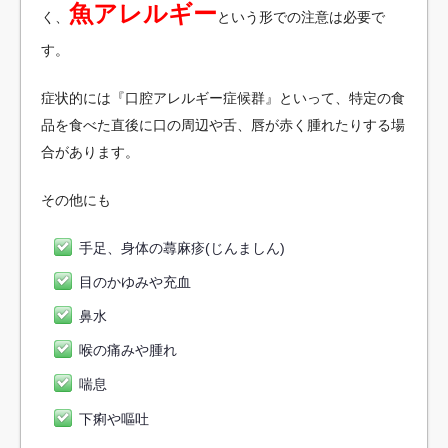
魚アレルギー
く、
という形での注意は必要で
す。
症状的には『口腔アレルギー症候群』といって、特定の食
品を食べた直後に口の周辺や舌、唇が赤く腫れたりする場
合があります。
その他にも
手足、身体の蕁麻疹(じんましん)
目のかゆみや充血
鼻水
喉の痛みや腫れ
喘息
下痢や嘔吐