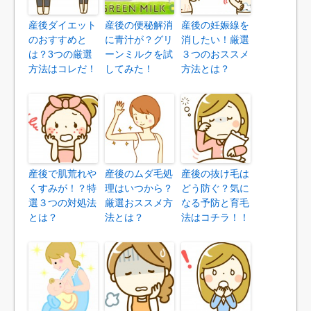
産後ダイエット
産後の便秘解消
産後の妊娠線を
のおすすめと
に青汁が？グリ
消したい！厳選
は？3つの厳選
ーンミルクを試
３つのおススメ
方法はコレだ！
してみた！
方法とは？
産後で肌荒れや
産後のムダ毛処
産後の抜け毛は
くすみが！？特
理はいつから？
どう防ぐ？気に
選３つの対処法
厳選おススメ方
なる予防と育毛
とは？
法とは？
法はコチラ！！