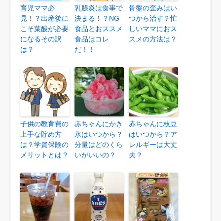
育児ママ必
乳腺炎は食事で
骨盤の歪みはい
見！？出産後に
決まる！？NG
つから治す？忙
こそ葉酸が必要
食品とおススメ
しいママにおス
になるその訳
食品はコレ
スメの方法は？
は？
だ！！
子供の教育費の
赤ちゃんにかき
赤ちゃんに枝豆
上手な貯め方
氷はいつから？
はいつから？ア
は？学資保険の
分量はどのくら
レルギーは大丈
メリットとは？
いがいいの？
夫？