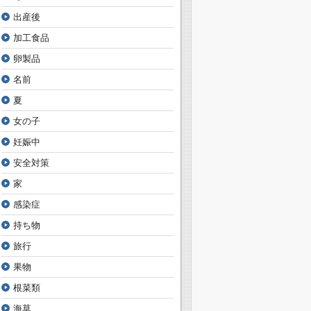
出産後
加工食品
卵製品
名前
夏
女の子
妊娠中
安全対策
家
感染症
持ち物
旅行
果物
根菜類
海草