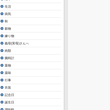
生活
病気
秋
穀物
練り物
義母(実母)さんへ
肉類
腕時計
葉物
薬味
行事
衣装
記念日
誕生日
調味料