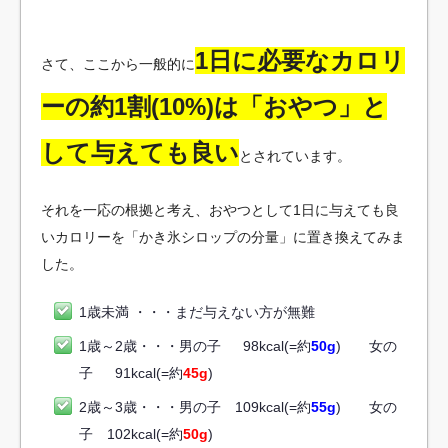
1日に必要なカロリ
さて、ここから一般的に
ーの約1割(10%)は「おやつ」と
して与えても良い
とされています。
それを一応の根拠と考え、おやつとして1日に与えても良
いカロリーを「かき氷シロップの分量」に置き換えてみま
した。
1歳未満 ・・・まだ与えない方が無難
1歳～2歳・・・男の子 98kcal(=約
50
g
) 女の
子 91kcal(=約
45
g
)
2歳～3歳・・・男の子 109kcal(=約
55
g
) 女の
子 102kcal(=約
50
g
)