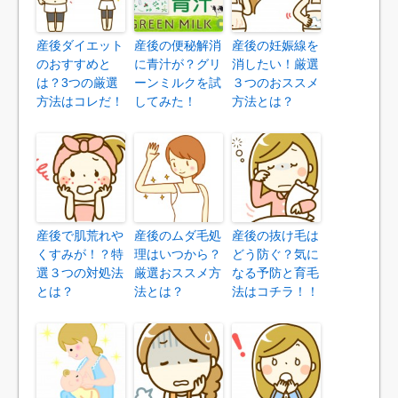
産後ダイエット
産後の便秘解消
産後の妊娠線を
のおすすめと
に青汁が？グリ
消したい！厳選
は？3つの厳選
ーンミルクを試
３つのおススメ
方法はコレだ！
してみた！
方法とは？
産後で肌荒れや
産後のムダ毛処
産後の抜け毛は
くすみが！？特
理はいつから？
どう防ぐ？気に
選３つの対処法
厳選おススメ方
なる予防と育毛
とは？
法とは？
法はコチラ！！