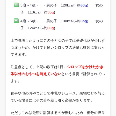
3歳～4歳・・・男の子 120kcal(=約
60
g
) 女の
子 113kcal(=約
55
g
)
4歳～5歳・・・男の子 130kcal(=約
65
g
) 女の
子 124kcal(=約
60
g
)
上で説明したように男の子と女の子では基礎代謝が少しず
つ違うため、かけても良いシロップの適量も微妙に変わっ
てきます。
注意点として、上記の数字は1日に
シロップをかけたかき
氷以外のおやつを与えていない
という前提で計算されてい
ます。
食事や他のおやつとして牛乳やジュース、果物などを与え
ている場合にはその分を差し引く必要があります。
ただしこれは厳密に計算するのが難しいため、糖分の摂り