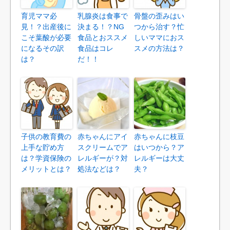
育児ママ必
乳腺炎は食事で
骨盤の歪みはい
見！？出産後に
決まる！？NG
つから治す？忙
こそ葉酸が必要
食品とおススメ
しいママにおス
になるその訳
食品はコレ
スメの方法は？
は？
だ！！
子供の教育費の
赤ちゃんにアイ
赤ちゃんに枝豆
上手な貯め方
スクリームでア
はいつから？ア
は？学資保険の
レルギーが？対
レルギーは大丈
メリットとは？
処法などは？
夫？