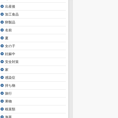
出産後
加工食品
卵製品
名前
夏
女の子
妊娠中
安全対策
家
感染症
持ち物
旅行
果物
根菜類
海草