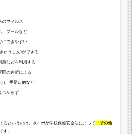
科のウィルス
呂、プールなど
どにできやすい
きゅうしん)ができる
用薬などを利用する
育園の判断による
う)、手足口病など
見つからず
よるというのは、水イボが学校保健安全法によって
「その他
です。