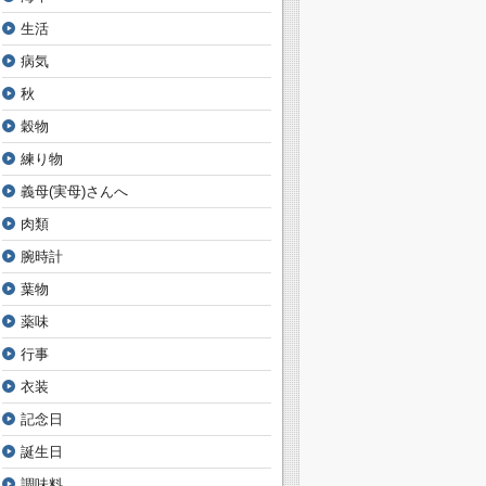
生活
病気
秋
穀物
練り物
義母(実母)さんへ
肉類
腕時計
葉物
薬味
行事
衣装
記念日
誕生日
調味料