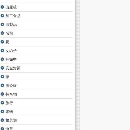
出産後
加工食品
卵製品
名前
夏
女の子
妊娠中
安全対策
家
感染症
持ち物
旅行
果物
根菜類
海草