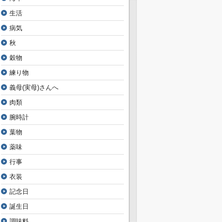
生活
病気
秋
穀物
練り物
義母(実母)さんへ
肉類
腕時計
葉物
薬味
行事
衣装
記念日
誕生日
調味料