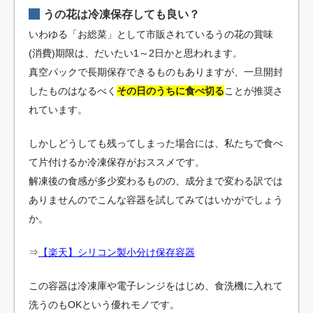
うの花は冷凍保存しても良い？
いわゆる「お総菜」として市販されているうの花の賞味
(消費)期限は、だいたい1～2日かと思われます。
真空パックで長期保存できるものもありますが、一旦開封
したものはなるべく
その日のうちに
食べ切る
ことが推奨さ
れています。
しかしどうしても残ってしまった場合には、私たちで食べ
て片付けるか冷凍保存がおススメです。
解凍後の食感が多少変わるものの、成分まで変わる訳では
ありませんのでこんな容器を試してみてはいかがでしょう
か。
⇒
【楽天】シリコン製
小分け保存容器
この容器は冷凍庫や電子レンジをはじめ、食洗機に入れて
洗うのもOKという優れモノです。