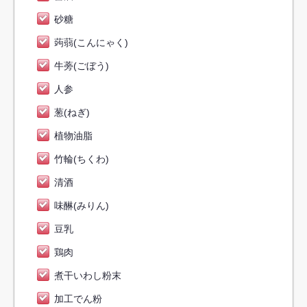
砂糖
蒟蒻(こんにゃく)
牛蒡(ごぼう)
人参
葱(ねぎ)
植物油脂
竹輪(ちくわ)
清酒
味醂(みりん)
豆乳
鶏肉
煮干いわし粉末
加工でん粉